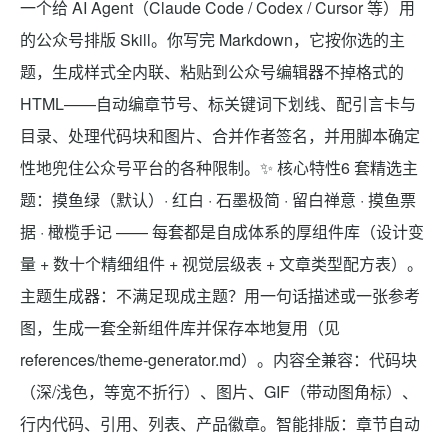
一个给 AI Agent（Claude Code / Codex / Cursor 等）用
的公众号排版 Skill。你写完 Markdown，它按你选的主
题，生成样式全内联、粘贴到公众号编辑器不掉格式的
HTML——自动编章节号、标关键词下划线、配引言卡与
目录、处理代码块和图片、合并作者签名，并用脚本确定
性地兜住公众号平台的各种限制。✨ 核心特性6 套精选主
题：摸鱼绿（默认）· 红白 · 石墨极简 · 留白禅意 · 摸鱼票
据 · 橄榄手记 —— 每套都是自成体系的厚组件库（设计变
量 + 数十个精细组件 + 视觉层级表 + 文章类型配方表）。
主题生成器：不满足现成主题？用一句话描述或一张参考
图，生成一套全新组件库并保存本地复用（见
references/theme-generator.md）。内容全兼容：代码块
（深/浅色，等宽不折行）、图片、GIF（带动图角标）、
行内代码、引用、列表、产品徽章。智能排版：章节自动